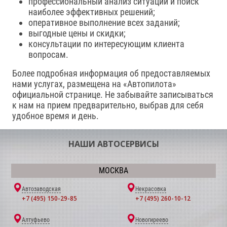
профессиональный анализ ситуации и поиск
наиболее эффективных решений;
оперативное выполнение всех заданий;
выгодные цены и скидки;
консультации по интересующим клиента
вопросам.
Более подробная информация об предоставляемых
нами услугах, размещена на «Автопилота»
официальной странице. Не забывайте записываться
к нам на прием предварительно, выбрав для себя
удобное время и день.
НАШИ АВТОСЕРВИСЫ
МОСКВА
Автозаводская
Некрасовка
+7 (495) 150-29-85
+7 (495) 260-10-12
Алтуфьево
Новогиреево