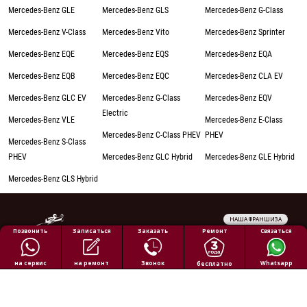
Mercedes-Benz GLE
Mercedes-Benz GLS
Mercedes-Benz G-Class
Mercedes-Benz V-Class
Mercedes-Benz Vito
Mercedes-Benz Sprinter
Mercedes-Benz EQE
Mercedes-Benz EQS
Mercedes-Benz EQA
Mercedes-Benz EQB
Mercedes-Benz EQC
Mercedes-Benz CLA EV
Mercedes-Benz GLC EV
Mercedes-Benz G-Class
Mercedes-Benz EQV
Electric
Mercedes-Benz VLE
Mercedes-Benz E-Class
Mercedes-Benz C-Class PHEV
PHEV
Mercedes-Benz S-Class
PHEV
Mercedes-Benz GLC Hybrid
Mercedes-Benz GLE Hybrid
Mercedes-Benz GLS Hybrid
НАША ФРАНШИЗА
Обработка персональных данных
Ремонт
Позвонить
Заказать
Связаться
Записаться
Политика конфиденциальности
Полезная информация
на ремонт
на сервис
Звонок
Whatsapp
бесплатно
Все права защищены © 2026 АВТОПИЛОТ