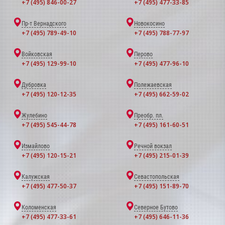
+7 (495) 846-00-27
+7 (495) 477-33-85
Пр-т Вернадского
Новокосино
+7 (495) 789-49-10
+7 (495) 788-77-97
Войковская
Перово
+7 (495) 129-99-10
+7 (495) 477-96-10
Дубровка
Полежаевская
+7 (495) 120-12-35
+7 (495) 662-59-02
Жулебино
Преобр. пл.
+7 (495) 545-44-78
+7 (495) 161-60-51
Измайлово
Речной вокзал
+7 (495) 120-15-21
+7 (495) 215-01-39
Калужская
Севастопольская
+7 (495) 477-50-37
+7 (495) 151-89-70
Коломенская
Северное Бутово
+7 (495) 477-33-61
+7 (495) 646-11-36