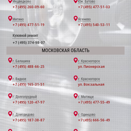
Медведково
Юж. Бутово
+7 (495) 260-09-60
+7 (495) 477-51-03
Митино
Ясенево
+7 (495) 477-51-19
+7 (495) 540-53-11
Кузовной ремонт
+7 (495) 374-98-07
МОСКОВСКАЯ ОБЛАСТЬ
г. Балашиха
г. Красногорск
+7 (495) 488-66-25
ул. Пионерская
г. Видное
г. Красногорск
+7 (495) 165-31-51
ул. Вокзальная
г. Долгопрудный
г. Мытищи
+7 (495) 120-47-97
+7 (495) 477-55-49
г. Домодедово
г. Одинцово
+7 (495) 187-38-87
+7 (495) 666-56-49