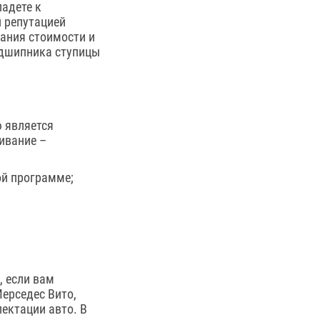
падете к
й репутацией
ания стоимости и
подшипника ступицы
 является
ивание –
ой программе;
, если вам
ерседес Вито,
ектации авто. В