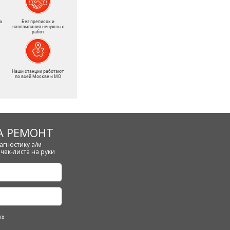
а
Без преписок и
навязывания ненужных
работ
Наши станции работают
по всей Москве и МО
А РЕМОНТ
агностику а/м
чек-листа на руки
ых