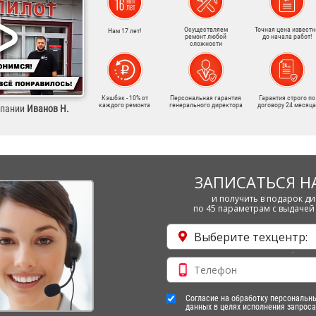
Осуществляем
Точная цена известн
Нам 17 лет!
ремонт любой
до начала работ!
сложности
Кэшбэк - 10% от
Персональная гарантия
Гарантия строго по
каждого ремонта
генерального директора
договору 24 месяца
мпании
Иванов Н.
ЗАПИСАТЬСЯ Н
и получить в подарок ди
по 45 параметрам с выдачей 
Выберите техцентр:
Согласие на обработку персональн
данных в целях исполнения запроса