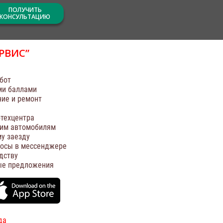
ПОЛУЧИТЬ
КОНСУЛЬТАЦИЮ
РВИС”
бот
ми баллами
ние и ремонт
техцентра
оим автомобилям
у заезду
росы в мессенджере
дству
ые предложения
да