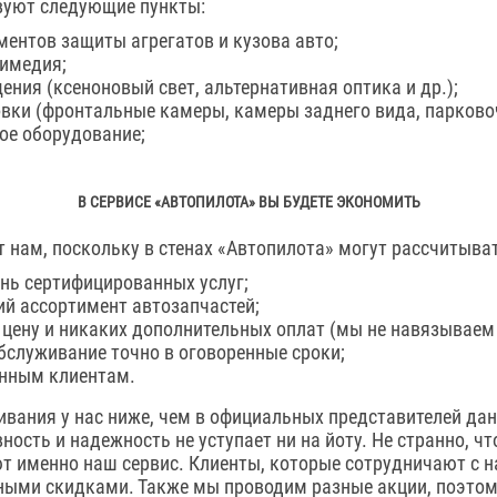
вуют следующие пункты:
ментов защиты агрегатов и кузова авто;
имедия;
ения (ксеноновый свет, альтернативная оптика и др.);
вки (фронтальные камеры, камеры заднего вида, парково
ое оборудование;
В СЕРВИСЕ «АВТОПИЛОТА» ВЫ БУДЕТЕ ЭКОНОМИТЬ
 нам, поскольку в стенах «Автопилота» могут рассчитыват
нь сертифицированных услуг;
й ассортимент автозапчастей;
цену и никаких дополнительных оплат (мы не навязываем 
бслуживание точно в оговоренные сроки;
янным клиентам.
вания у нас ниже, чем в официальных представителей дан
ность и надежность не уступает ни на йоту. Не странно, ч
 именно наш сервис. Клиенты, которые сотрудничают с на
ыми скидками. Также мы проводим разные акции, поэтому