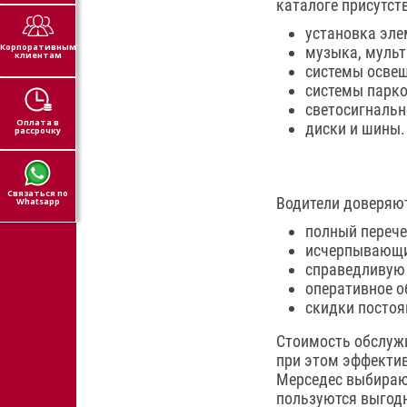
каталоге присутст
установка эле
Корпоративным
музыка, мульт
клиентам
системы освещ
системы парко
светосигнальн
Оплата в
диски и шины.
рассрочку
Связаться по
Водители доверяют
Whatsapp
полный перече
исчерпывающи
справедливую 
оперативное о
скидки посто
Стоимость обслужи
при этом эффектив
Мерседес выбирают
пользуются выгодн