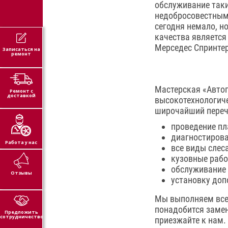
обслуживание таких
недобросовестным 
сегодня немало, н
качества является
Мерседес Спринтер
Записаться на
ремонт
Мастерская «Автоп
Ремонт с
доставкой
высокотехнологич
широчайший переч
проведение пл
диагностирова
Работа у нас
все виды слес
кузовные рабо
обслуживание 
Отзывы
установку доп
Мы выполняем все 
понадобится замен
Предложить
сотрудничество
приезжайте к нам.