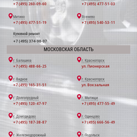
+7 (495) 260-09-60
+7 (495) 477-51-03
Митино
Ясенево
+7 (495) 477-51-19
+7 (495) 540-53-11
Кузовной ремонт
+7 (495) 374-98-07
МОСКОВСКАЯ ОБЛАСТЬ
г. Балашиха
г. Красногорск
+7 (495) 488-66-25
ул. Пионерская
г. Видное
г. Красногорск
+7 (495) 165-31-51
ул. Вокзальная
г. Долгопрудный
г. Мытищи
+7 (495) 120-47-97
+7 (495) 477-55-49
г. Домодедово
г. Одинцово
+7 (495) 187-38-87
+7 (495) 666-56-49
г. Железнодорожный
г. Подольск