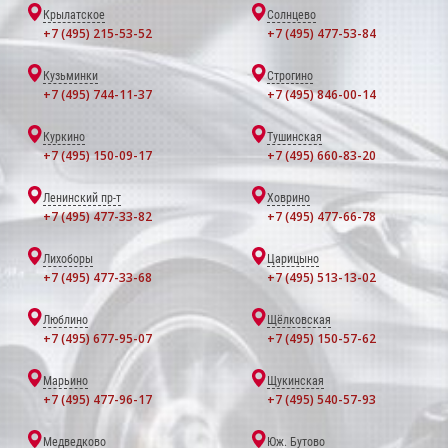
Крылатское
Солнцево
+7 (495) 215-53-52
+7 (495) 477-53-84
Кузьминки
Строгино
+7 (495) 744-11-37
+7 (495) 846-00-14
Куркино
Тушинская
+7 (495) 150-09-17
+7 (495) 660-83-20
Ленинский пр-т
Ховрино
+7 (495) 477-33-82
+7 (495) 477-66-78
Лихоборы
Царицыно
+7 (495) 477-33-68
+7 (495) 513-13-02
Люблино
Щёлковская
+7 (495) 677-95-07
+7 (495) 150-57-62
Марьино
Щукинская
+7 (495) 477-96-17
+7 (495) 540-57-93
Медведково
Юж. Бутово