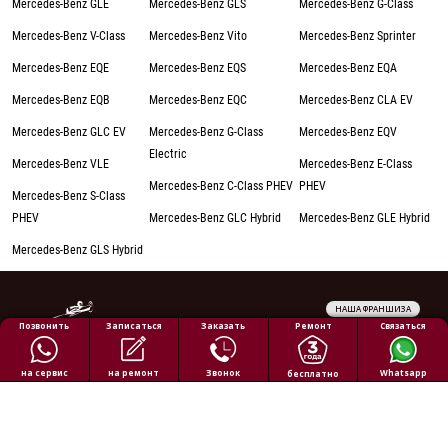
Mercedes-Benz GLE
Mercedes-Benz GLS
Mercedes-Benz G-Class
Mercedes-Benz V-Class
Mercedes-Benz Vito
Mercedes-Benz Sprinter
Mercedes-Benz EQE
Mercedes-Benz EQS
Mercedes-Benz EQA
Mercedes-Benz EQB
Mercedes-Benz EQC
Mercedes-Benz CLA EV
Mercedes-Benz GLC EV
Mercedes-Benz G-Class
Mercedes-Benz EQV
Electric
Mercedes-Benz VLE
Mercedes-Benz E-Class
Mercedes-Benz C-Class PHEV
PHEV
Mercedes-Benz S-Class
PHEV
Mercedes-Benz GLC Hybrid
Mercedes-Benz GLE Hybrid
Mercedes-Benz GLS Hybrid
НАША ФРАНШИЗА
Обработка персональных данных
Ремонт
Позвонить
Заказать
Связаться
Записаться
Политика конфиденциальности
Полезная информация
на ремонт
на сервис
Звонок
Whatsapp
бесплатно
Все права защищены © 2026 АВТОПИЛОТ