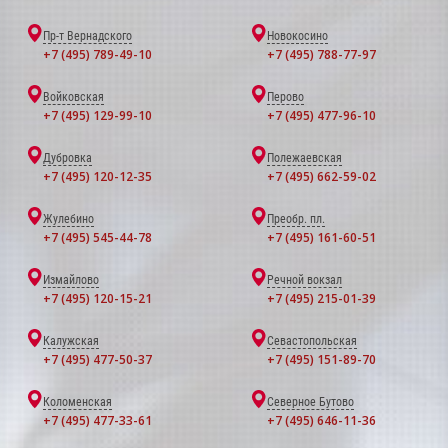
Пр-т Вернадского
Новокосино
+7 (495) 789-49-10
+7 (495) 788-77-97
Войковская
Перово
+7 (495) 129-99-10
+7 (495) 477-96-10
Дубровка
Полежаевская
+7 (495) 120-12-35
+7 (495) 662-59-02
Жулебино
Преобр. пл.
+7 (495) 545-44-78
+7 (495) 161-60-51
Измайлово
Речной вокзал
+7 (495) 120-15-21
+7 (495) 215-01-39
Калужская
Севастопольская
+7 (495) 477-50-37
+7 (495) 151-89-70
Коломенская
Северное Бутово
+7 (495) 477-33-61
+7 (495) 646-11-36