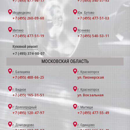
+7 (495) 477-96-17
+7 (495) 540-57-93
Медведково
Юж. Бутово
+7 (495) 260-09-60
+7 (495) 477-51-03
Митино
Ясенево
+7 (495) 477-51-19
+7 (495) 540-53-11
Кузовной ремонт
+7 (495) 374-98-07
МОСКОВСКАЯ ОБЛАСТЬ
г. Балашиха
г. Красногорск
+7 (495) 488-66-25
ул. Пионерская
г. Видное
г. Красногорск
+7 (495) 165-31-51
ул. Вокзальная
г. Долгопрудный
г. Мытищи
+7 (495) 120-47-97
+7 (495) 477-55-49
г. Домодедово
г. Одинцово