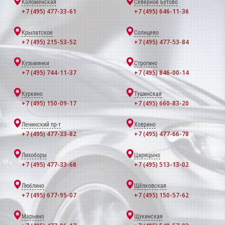
Коломенская
Северное Бутово
+7 (495) 477-33-61
+7 (495) 646-11-36
Крылатское
Солнцево
+7 (495) 215-53-52
+7 (495) 477-53-84
Кузьминки
Строгино
+7 (495) 744-11-37
+7 (495) 846-00-14
Куркино
Тушинская
+7 (495) 150-09-17
+7 (495) 660-83-20
Ленинский пр-т
Ховрино
+7 (495) 477-33-82
+7 (495) 477-66-78
Лихоборы
Царицыно
+7 (495) 477-33-68
+7 (495) 513-13-02
Люблино
Щёлковская
+7 (495) 677-95-07
+7 (495) 150-57-62
Марьино
Щукинская