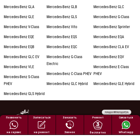
Mercedes-Benz GLA
Mercedes-Benz GLB
Mercedes-Benz GLC
Mercedes-Benz GLE
Mercedes-Benz GLS
Mercedes-Benz G-Class
Mercedes-Benz V-Class
Mercedes-Benz Vito
Mercedes-Benz Sprinter
Mercedes-Benz EQE
Mercedes-Benz EQS
Mercedes-Benz EQA
Mercedes-Benz EQB
Mercedes-Benz EQC
Mercedes-Benz CLA EV
Mercedes-Benz GLC EV
Mercedes-Benz G-Class
Mercedes-Benz EQV
Electric
Mercedes-Benz VLE
Mercedes-Benz E-Class
Mercedes-Benz C-Class PHEV
PHEV
Mercedes-Benz S-Class
PHEV
Mercedes-Benz GLC Hybrid
Mercedes-Benz GLE Hybrid
Mercedes-Benz GLS Hybrid
НАША ФРАНШИЗА
Обработка персональных данных
Ремонт
Позвонить
Заказать
Связаться
Записаться
Политика конфиденциальности
Полезная информация
на ремонт
на сервис
Звонок
Whatsapp
бесплатно
Все права защищены © 2026 АВТОПИЛОТ