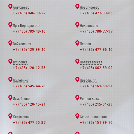
Алтуфьево
Новогиреево
+7 (495) 846-00-27
+7 (495) 477-33-85
Пр-т Вернадского
Новокосино
+7 (495) 789-49-10
+7 (495) 788-77-97
Войковская
Перово
+7 (495) 129-99-10
+7 (495) 477-96-10
Дубровка
Полежаевская
+7 (495) 120-12-35
+7 (495) 662-59-02
Жулебино
Преобр. пл.
+7 (495) 545-44-78
+7 (495) 161-60-51
Измайлово
Речной вокзал
+7 (495) 120-15-21
+7 (495) 215-01-39
Калужская
Севастопольская
+7 (495) 477-50-37
+7 (495) 151-89-70