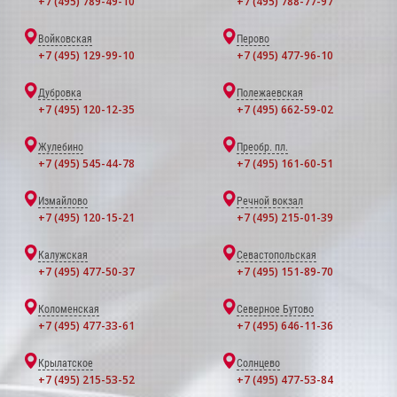
+7 (495) 789-49-10
+7 (495) 788-77-97
Войковская
Перово
+7 (495) 129-99-10
+7 (495) 477-96-10
Дубровка
Полежаевская
+7 (495) 120-12-35
+7 (495) 662-59-02
Жулебино
Преобр. пл.
+7 (495) 545-44-78
+7 (495) 161-60-51
Измайлово
Речной вокзал
+7 (495) 120-15-21
+7 (495) 215-01-39
Калужская
Севастопольская
+7 (495) 477-50-37
+7 (495) 151-89-70
Коломенская
Северное Бутово
+7 (495) 477-33-61
+7 (495) 646-11-36
Крылатское
Солнцево
+7 (495) 215-53-52
+7 (495) 477-53-84