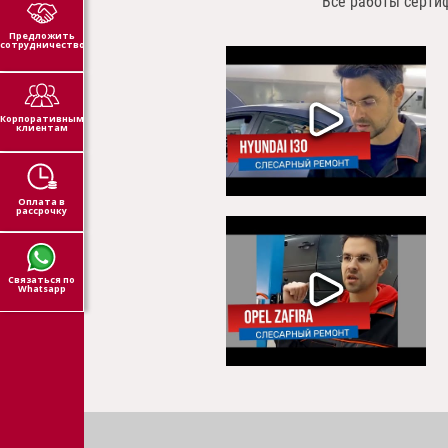
Все работы серти
Предложить
сотрудничество
Корпоративным
клиентам
Оплата в
рассрочку
Связаться по
Whatsapp