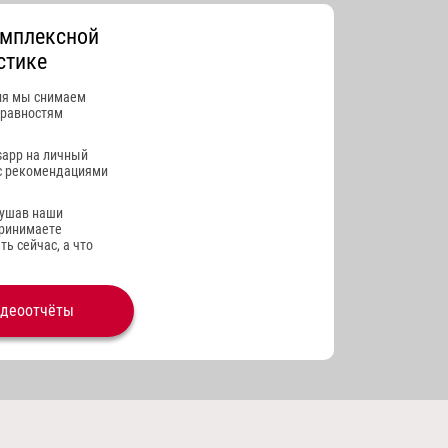
омплексной
стике
ля мы снимаем
правностям
sapp на личный
с рекомендациями
лушав наши
принимаете
ь сейчас, а что
идеоотчёты